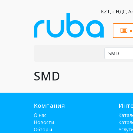
KZT,
к
Бренды
SMD
Компания
Инте
О нас
Катал
Новости
Катал
Обзоры
Услуг