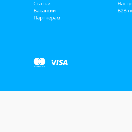
Статьи
Настр
Вакансии
B2B п
Партнёрам