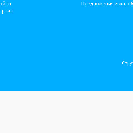
ойки
Предложения и жало
ортал
Copyr