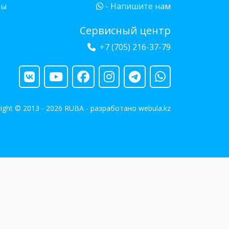
бы
- Напишите нам
Сервисный центр
+7 (705) 216-37-79
ight © 2013 - 2026 RUBA - разработано
webula.kz