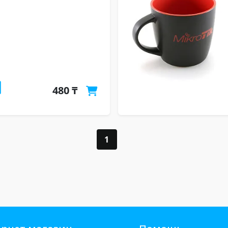
480 ₸
1