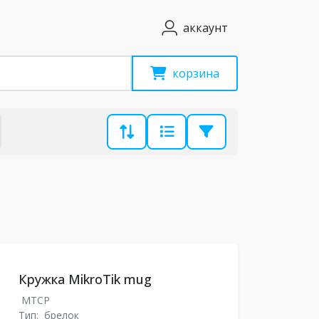
аккаунт
корзина
Кружка MikroTik mug
MTCP
Тип:
брелок