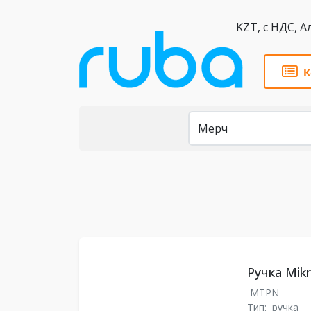
KZT,
к
Каталог
Ручка Mikr
MTPN
Тип:
ручка