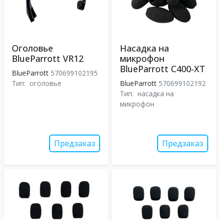
Оголовье
Насадка на
BlueParrott VR12
микрофон
BlueParrott C400-XT
BlueParrott
570699102195
Тип:
оголовье
BlueParrott
570699102192
Тип:
насадка на
микрофон
Предзаказ
Предзаказ