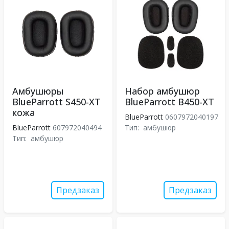
Амбушюры
Набор амбушюр
BlueParrott S450-XT
BlueParrott B450-XT
кожа
BlueParrott
0607972040197
BlueParrott
607972040494
Тип:
амбушюр
Тип:
амбушюр
Предзаказ
Предзаказ