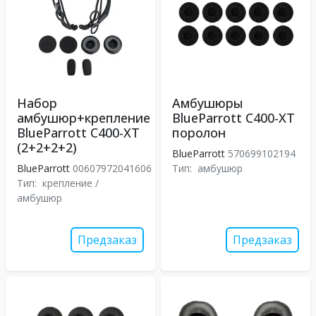
Набор
Амбушюры
амбушюр+крепление
BlueParrott C400-XT
BlueParrott C400-XT
поролон
(2+2+2+2)
BlueParrott
570699102194
BlueParrott
00607972041606
Тип:
амбушюр
Тип:
крепление /
амбушюр
Предзаказ
Предзаказ