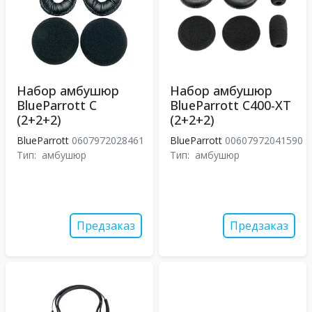
Набор амбушюр
Набор амбушюр
BlueParrott C
BlueParrott C400-XT
(2+2+2)
(2+2+2)
BlueParrott
0607972028461
BlueParrott
00607972041590
Тип:
амбушюр
Тип:
амбушюр
Предзаказ
Предзаказ