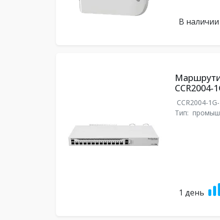
В наличии
Маршрутиз
CCR2004-1
CCR2004-1G
Тип:
промыш
1 день