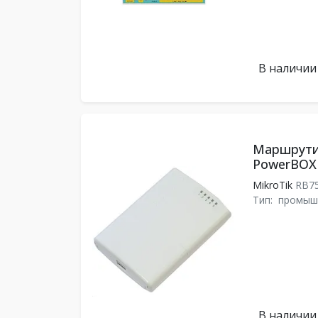
В наличии
Маршрутиз
PowerBOX
MikroTik
RB75
Тип:
промыш
В наличии