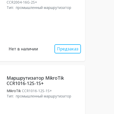
CCR2004-16G-2S+
Тип:
промышленный маршрутизатор
Нет в наличии
Предзаказ
Маршрутизатор MikroTik
CCR1016-12S-1S+
MikroTik
CCR1016-12S-1S+
Тип:
промышленный маршрутизатор