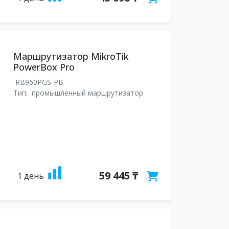
Маршрутизатор MikroTik
PowerBox Pro
RB960PGS-PB
Тип:
промышленный маршрутизатор
59 445 ₸
1 день