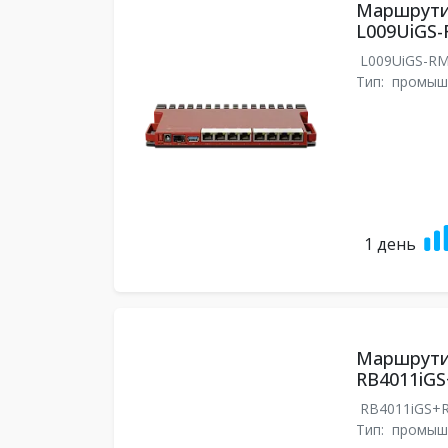
Маршрутиз
L009UiGS
L009UiGS-R
Тип:
промыш
1 день
Маршрутиз
RB4011iG
RB4011iGS
Тип:
промыш