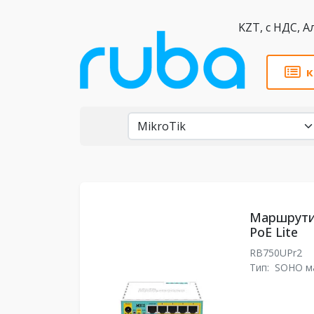
KZT,
к
Бренды
Маршрутиз
PoE Lite
RB750UPr2
Тип:
SOHO м