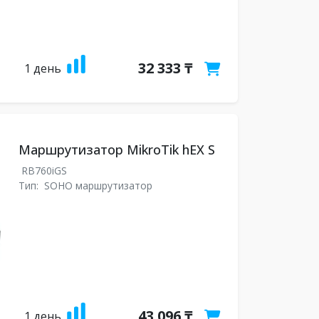
32 333 ₸
1 день
Маршрутизатор MikroTik hEX S
RB760iGS
Тип:
SOHO маршрутизатор
43 096 ₸
1 день