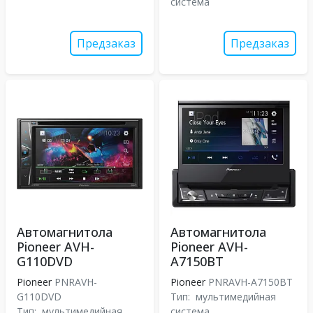
система
Предзаказ
Предзаказ
Автомагнитола
Автомагнитола
Pioneer AVH-
Pioneer AVH-
G110DVD
A7150BT
Pioneer
PNRAVH-
Pioneer
PNRAVH-A7150BT
G110DVD
Тип:
мультимедийная
Тип:
мультимедийная
система