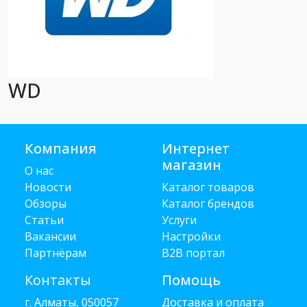
WD
Компания
Интернет
магазин
О нас
Новости
Каталог товаров
Обзоры
Каталог брендов
Статьи
Услуги
Вакансии
Настройки
Партнёрам
B2B портал
Контакты
Помощь
г. Алматы, 050057
Доставка и оплата