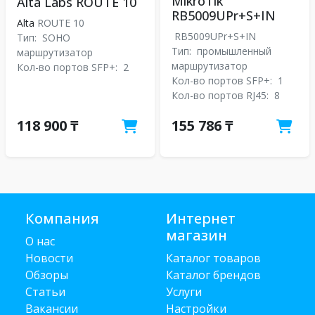
MikroTik
Alta Labs ROUTE 10
RB5009UPr+S+IN
Alta
ROUTE 10
RB5009UPr+S+IN
Тип:
SOHO
Тип:
промышленный
маршрутизатор
маршрутизатор
Кол-во портов SFP+:
2
Кол-во портов SFP+:
1
Кол-во портов RJ45:
8
118 900 ₸
155 786 ₸
Компания
Интернет
магазин
О нас
Новости
Каталог товаров
Обзоры
Каталог брендов
Статьи
Услуги
Вакансии
Настройки