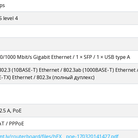
ps
 level 4
0/1000 Mbit/s Gigabit Ethernet / 1 × SFP / 1 × USB type A
802.3 (10BASE-T) Ethernet / 802.3ab (1000BASE-T) Ethernet / 
-TX) Ethernet / 802.3x (полный дуплекс)
2.5 А, PoE
AT / PPPoE
i.mt.lv/routerboard/files/hEX__poe-170320141427.pdf