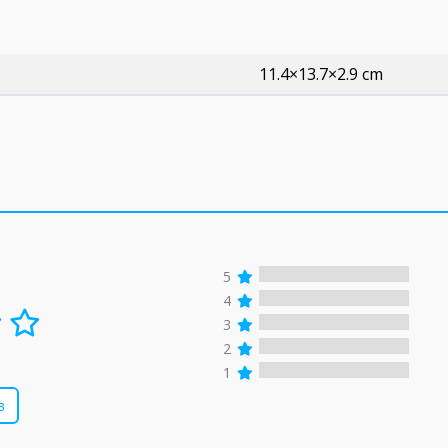
11.4×13.7×2.9 cm
5
4
3
2
1
в