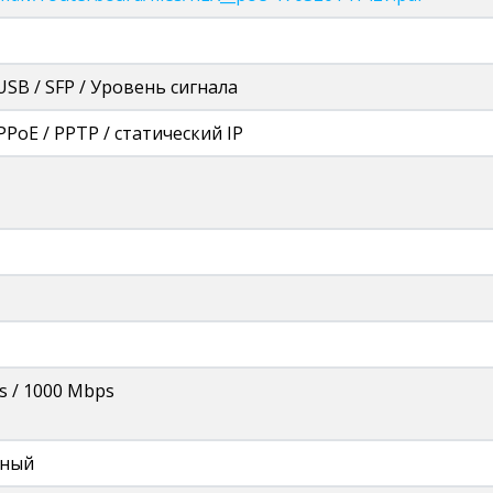
USB / SFP / Уровень сигнала
PPoE / PPTP / статический IP
s / 1000 Mbps
ьный