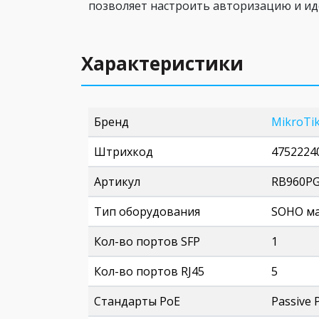
позволяет настроить авторизацию и ид
Характеристики
Бренд
MikroTi
Штрихкод
4752224
Артикул
RB960P
Тип оборудования
SOHO м
Кол-во портов SFP
1
Кол-во портов RJ45
5
Стандарты PoE
Passive P