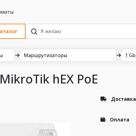
 с НДС, Алматы
аталог
ы
Маршрутизаторы
1 Gb
ikroTik hEX PoE
Доставка
Оплата