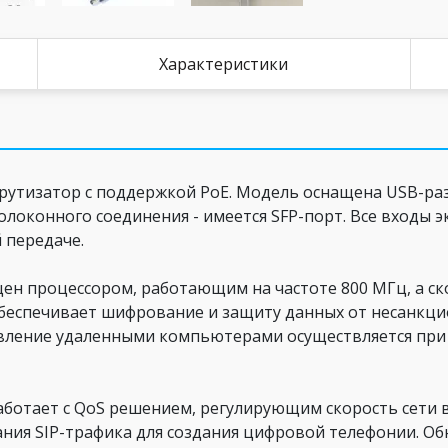
Характеристики
утизатор с поддержкой PoE. Модель оснащена USB-ра
олоконного соединения - имеется SFP-порт. Все входы 
 передаче.
ен процессором, работающим на частоте 800 МГц, а ско
 обеспечивает шифрование и защиту данных от несанкц
вление удаленными компьютерами осуществляется при 
ботает с QoS решением, регулирующим скорость сети в
ния SIP-трафика для создания цифровой телефонии. Об