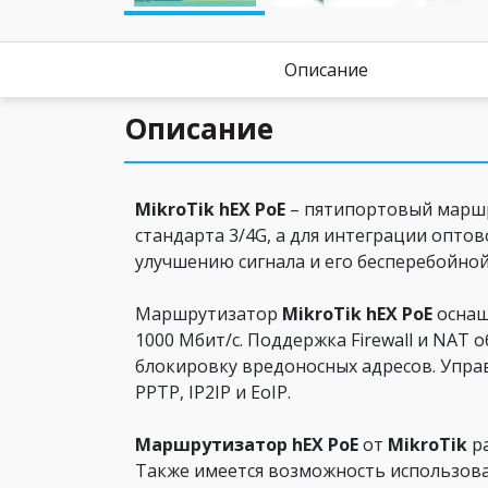
Описание
Описание
MikroTik hEX PoE
– пятипортовый маршр
стандарта 3/4G, а для интеграции оптов
улучшению сигнала и его бесперебойной
Маршрутизатор
MikroTik hEX PoE
оснащ
1000 Мбит/с. Поддержка Firewall и NAT
блокировку вредоносных адресов. Упра
PPTP, IP2IP и EoIP.
Маршрутизатор hEX PoE
от
MikroTik
ра
Также имеется возможность использова