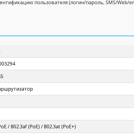
ентификацию пользователя (логин/пароль, SMS/Web/ema
k
003294
GS
аршрутизатор
oE / 802.3af (PoE) / 802.3at (PoE+)