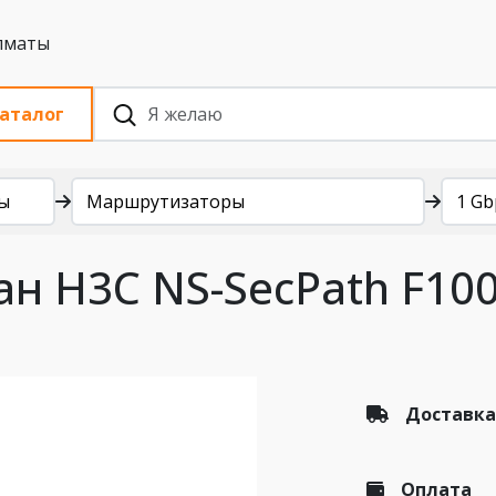
 с НДС, Алматы
аталог
ы
Маршрутизаторы
1 Gb
н H3C NS-SecPath F100-
Доставка
Оплата