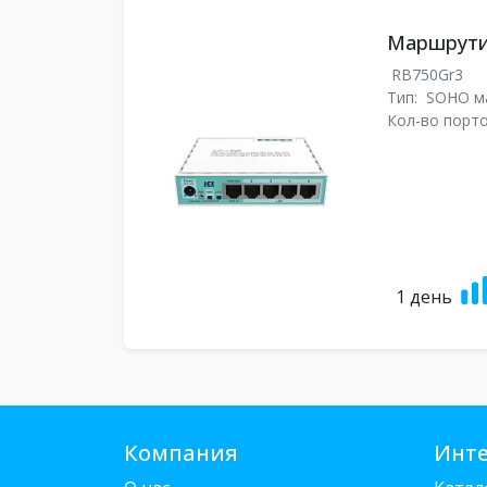
Маршрутиз
RB750Gr3
Тип:
SOHO м
Кол-во порто
1 день
Компания
Инте