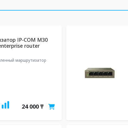
затор IP-COM М30
enterprise router
ленный маршрутизатор
24 000 ₸