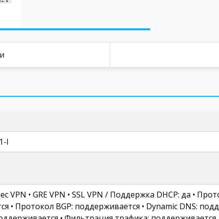
ки
1-I
PSec VPN • GRE VPN • SSL VPN / Поддержка DHCP: да • Про
ся • Протокол BGP: поддерживается • Dynamic DNS: под
T: поддерживается • Фильтрация трафика: поддерживается