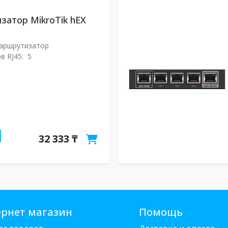
атор MikroTik hEX
аршрутизатор
в RJ45:
5
32 333 ₸
рнет магазин
Помощь