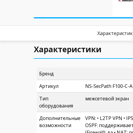
Характеристи
Характеристики
Бренд
Артикул
NS-SecPath F100-C-A
Тип
межсетевой экран
оборудования
Дополнительные
VPN: • L2TP VPN • I
возможности
OSPF: поддерживает
(Firewall): да • NA