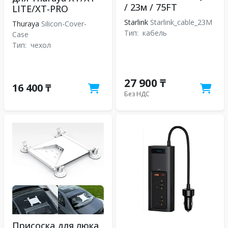
/ 23м / 75FT
LITE/XT-PRO
Starlink
Starlink_cable_23M
Thuraya
Silicon-Cover-
Тип:
кабель
Case
Тип:
чехол
27 900 ₸
16 400 ₸
Без НДС
Присоска для люка