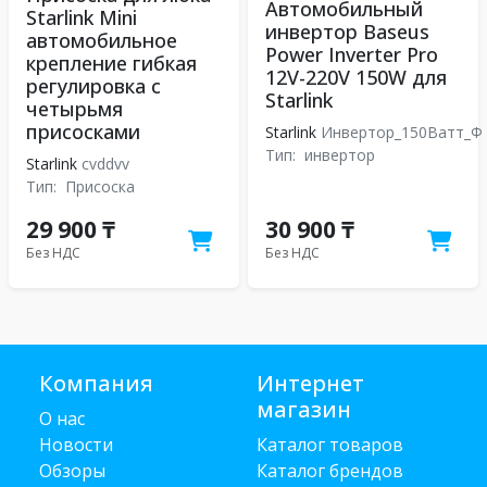
Автомобильный
Starlink Mini
инвертор Baseus
автомобильное
Power Inverter Pro
крепление гибкая
12V-220V 150W для
регулировка с
Starlink
четырьмя
присосками
Starlink
Инвертор_150Ватт_Ф
Тип:
инвертор
Starlink
cvddvv
Тип:
Присоска
29 900 ₸
30 900 ₸
Без НДС
Без НДС
Компания
Интернет
магазин
О нас
Новости
Каталог товаров
Обзоры
Каталог брендов