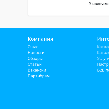
В наличии
Компания
Инте
О нас
Катал
Новости
Катал
Обзоры
Услуг
Статьи
Настр
Вакансии
B2B п
Партнёрам