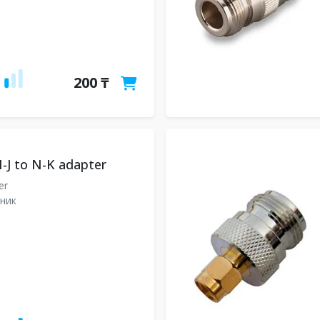
200 ₸
-J to N-K adapter
er
ник