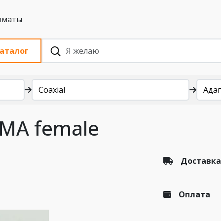
 с НДС, Алматы
аталог
Coaxial
Ада
SMA female
Доставка
Оплата