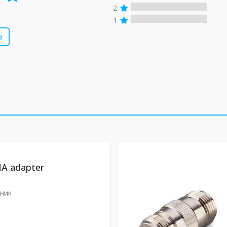
2
1
в
A adapter
ник