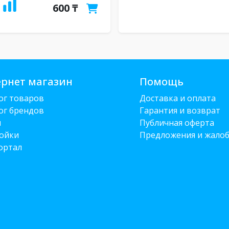
600 ₸
рнет магазин
Помощь
ог товаров
Доставка и оплата
ог брендов
Гарантия и возврат
и
Публичная оферта
ойки
Предложения и жало
ортал