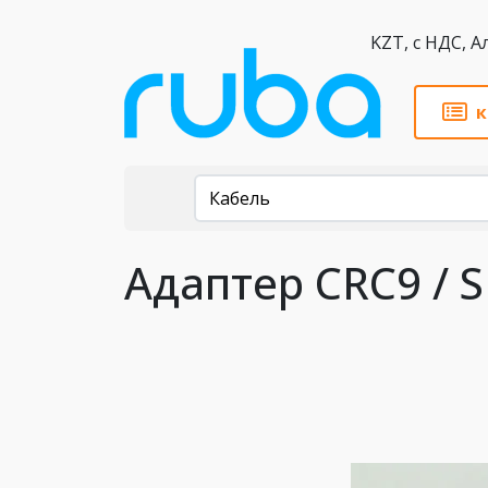
KZT,
к
Каталог
Кабель
Адаптер CRC9 / 