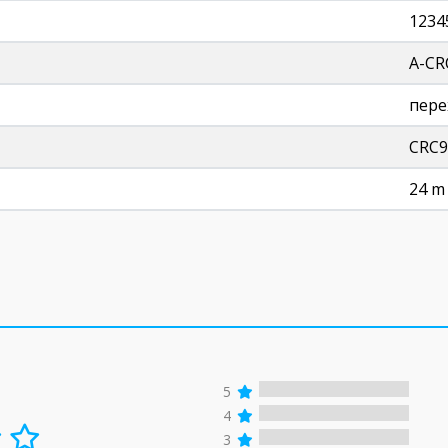
1234
А-CR
пере
CRC9
24 m
5
4
3