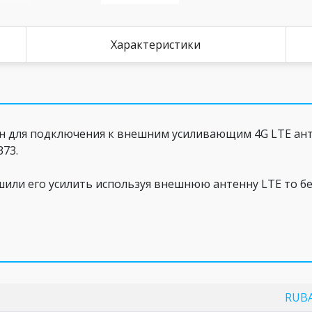
Характеристики
чен для подключения к внешним усиливающим 4G LTE а
373.
 решили его усилить используя внешнюю антенну LTE то б
RUB