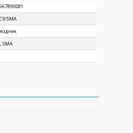
567890081
C9/SMA
ходник
, SMA