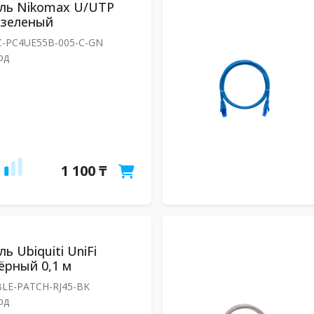
ль Nikomax U/UTP
м зеленый
-PC4UE55B-005-C-GN
рд
1 100 ₸
ь Ubiquiti UniFi
чёрный 0,1 м
LE-PATCH-RJ45-BK
рд