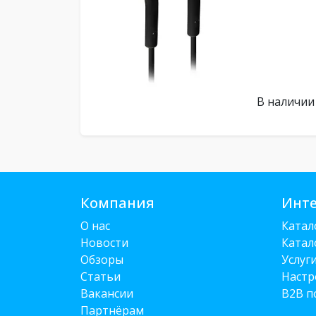
В наличии
Компания
Инте
О нас
Катал
Новости
Катал
Обзоры
Услуг
Статьи
Настр
Вакансии
B2B п
Партнёрам