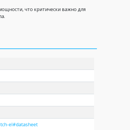
мощности, что критически важно для
а.
patch-el#datasheet