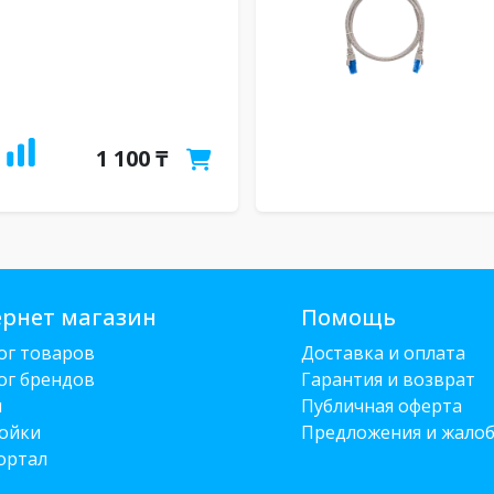
1 100 ₸
рнет магазин
Помощь
ог товаров
Доставка и оплата
ог брендов
Гарантия и возврат
и
Публичная оферта
ойки
Предложения и жало
ортал