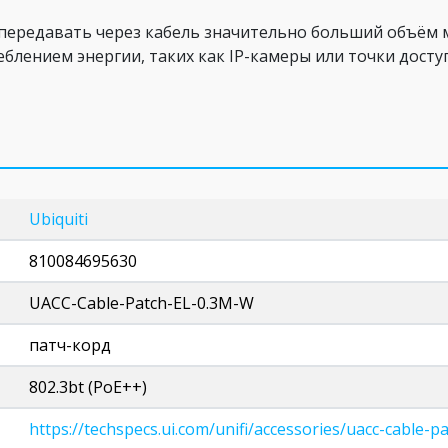
передавать через кабель значительно больший объём 
блением энергии, таких как IP-камеры или точки доступ
Ubiquiti
810084695630
UACC-Cable-Patch-EL-0.3M-W
патч-корд
802.3bt (PoE++)
https://techspecs.ui.com/unifi/accessories/uacc-cable-