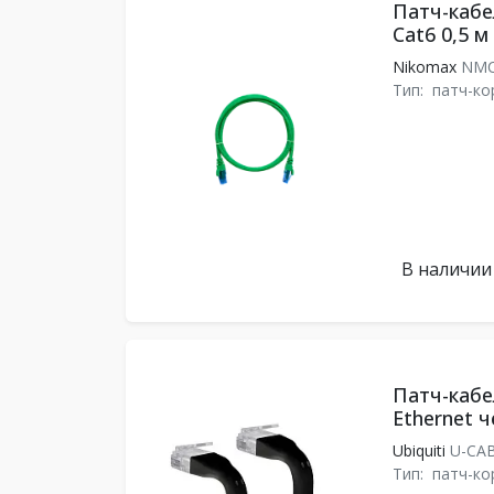
Патч-кабе
Cat6 0,5 
Nikomax
NMC
Тип:
патч-ко
В наличии
Патч-кабел
Ethernet 
Ubiquiti
U-CAB
Тип:
патч-ко