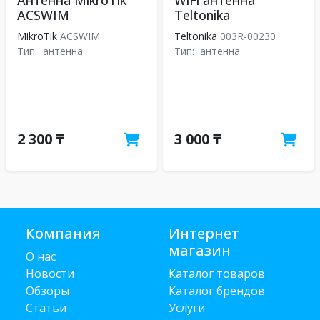
Антенна MikroTik
WiFi антенна
ACSWIM
Teltonika
MikroTik
ACSWIM
Teltonika
003R-00230
Тип:
антенна
Тип:
антенна
2 300 ₸
3 000 ₸
Компания
Интернет
магазин
О нас
Новости
Каталог товаров
Обзоры
Каталог брендов
Статьи
Услуги