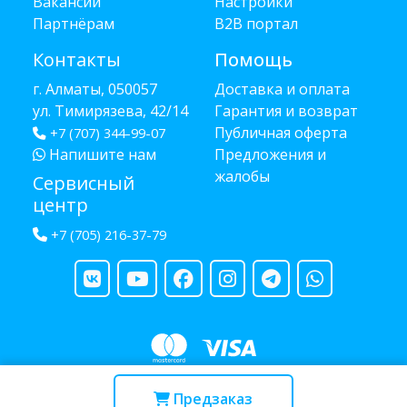
Вакансии
Настройки
Партнёрам
B2B портал
Контакты
Помощь
г. Алматы, 050057
Доставка и оплата
ул. Тимирязева, 42/14
Гарантия и возврат
Публичная оферта
+7 (707) 344-99-07
Напишите нам
Предложения и
жалобы
Сервисный
центр
+7 (705) 216-37-79
Copyright © 2013 - 2026 RUBA - разработано
webula.kz
Предзаказ