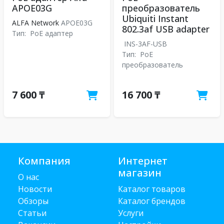
APOE03G
преобразователь
Ubiquiti Instant
ALFA Network
APOE03G
802.3af USB adapter
Тип:
PoE адаптер
INS-3AF-USB
Тип:
PoE
преобразователь
7 600 ₸
16 700 ₸
Компания
Интернет
магазин
О нас
Новости
Каталог товаров
Обзоры
Каталог брендов
Статьи
Услуги