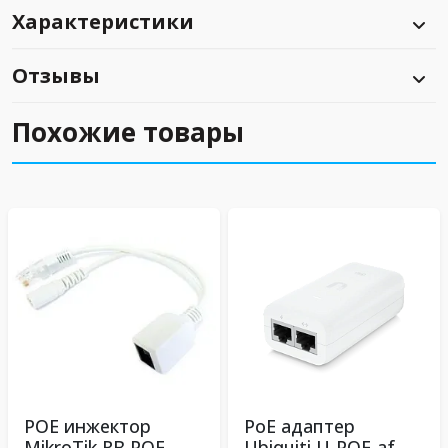
Характеристики
Отзывы
Похожие товары
POE инжектор
PoE адаптер
MikroTik RB POE
Ubiquiti U-POE-af