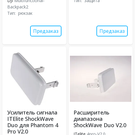
DJI
Multifunctional-
Тип:
защита
Backpack2
Тип:
рюкзак
Предзаказ
Предзаказ
Усилитель сигнала
Расширитель
ITElite ShockWave
диапазона
Duo для Phantom 4
ShockWave Duo V2.0
Pro V2.0
ITelite
4pro-V2.0