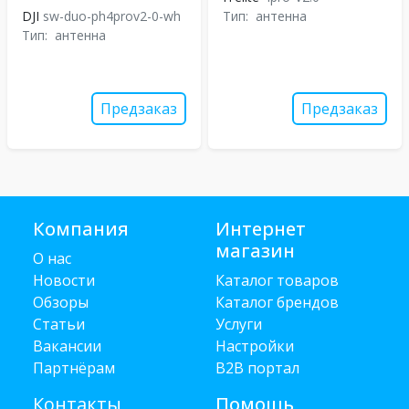
DJI
sw-duo-ph4prov2-0-wh
Тип:
антенна
Тип:
антенна
Предзаказ
Предзаказ
Компания
Интернет
магазин
О нас
Новости
Каталог товаров
Обзоры
Каталог брендов
Статьи
Услуги
Вакансии
Настройки
Партнёрам
B2B портал
Контакты
Помощь