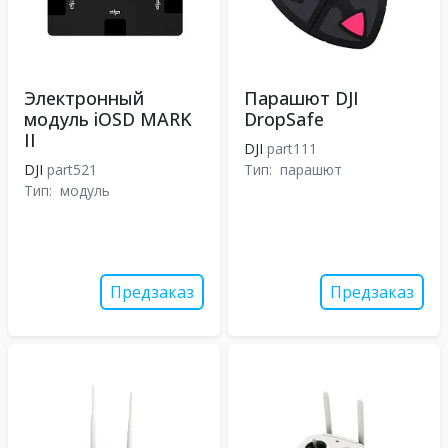
Электронный
Парашют DJI
модуль iOSD MARK
DropSafe
II
DJI
part111
DJI
part521
Тип:
парашют
Тип:
модуль
Предзаказ
Предзаказ