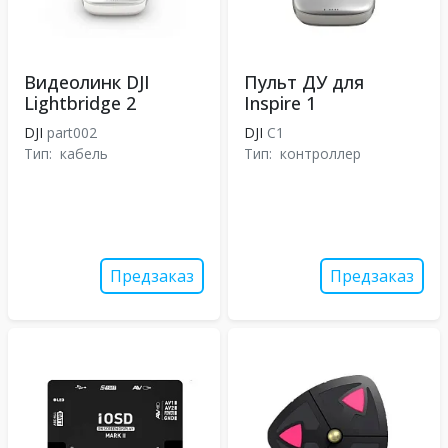
Видеолинк DJI
Пульт ДУ для
Lightbridge 2
Inspire 1
DJI
part002
DJI
С1
Тип:
кабель
Тип:
контроллер
Предзаказ
Предзаказ