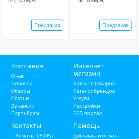
Тип:
козырек
Тип:
козырек
Предзаказ
Предзаказ
Компания
Интернет
магазин
О нас
Новости
Каталог товаров
Обзоры
Каталог брендов
Статьи
Услуги
Вакансии
Настройки
Партнёрам
B2B портал
Контакты
Помощь
г. Алматы, 050057
Доставка и оплата