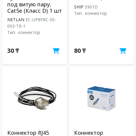
под витую пару,
SHIP
S901D
Cat5e (Класс D) 1 шт
Тип:
коннектор
NETLAN
EC-UP8P8C-5E-
003-TR-1
Тип:
коннектор
30 ₸
80 ₸
Коннектор RJ45
Коннектор