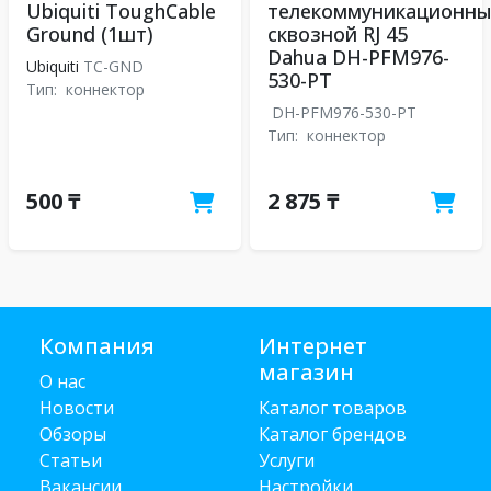
Ubiquiti ToughCable
телекоммуникационн
Ground (1шт)
сквозной RJ 45
Dahua DH-PFM976-
Ubiquiti
TC-GND
530-PT
Тип:
коннектор
DH-PFM976-530-PT
Тип:
коннектор
500 ₸
2 875 ₸
Компания
Интернет
магазин
О нас
Новости
Каталог товаров
Обзоры
Каталог брендов
Статьи
Услуги
Вакансии
Настройки