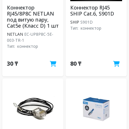
Коннектор
Коннектор RJ45
RJ45/8P8C NETLAN
SHIP Cat.6, S901D
под витую пару,
SHIP
S901D
Cat5e (Класс D) 1 шт
Тип:
коннектор
NETLAN
EC-UP8P8C-5E-
003-TR-1
Тип:
коннектор
30 ₸
80 ₸