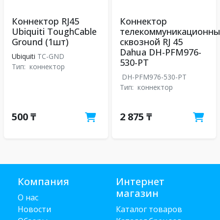
Коннектор RJ45
Коннектор
Ubiquiti ToughCable
телекоммуникационн
Ground (1шт)
сквозной RJ 45
Dahua DH-PFM976-
Ubiquiti
TC-GND
530-PT
Тип:
коннектор
DH-PFM976-530-PT
Тип:
коннектор
500 ₸
2 875 ₸
Компания
Интернет
магазин
О нас
Новости
Каталог товаров