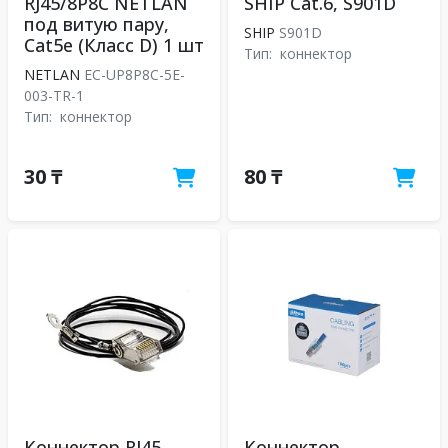
RJ45/8P8C NETLAN
SHIP Cat.6, S901D
под витую пару,
SHIP
S901D
Cat5e (Класс D) 1 шт
Тип:
коннектор
NETLAN
EC-UP8P8C-5E-
003-TR-1
Тип:
коннектор
30 ₸
80 ₸
Коннектор RJ45
Коннектор