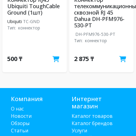
Ubiquiti ToughCable
телекоммуникационн
Ground (1шт)
сквозной RJ 45
Dahua DH-PFM976-
Ubiquiti
TC-GND
530-PT
Тип:
коннектор
DH-PFM976-530-PT
Тип:
коннектор
500 ₸
2 875 ₸
Компания
Интернет
магазин
О нас
Новости
Каталог товаров
Обзоры
Каталог брендов
Статьи
Услуги