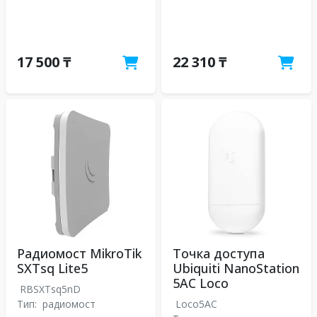
17 500 ₸
22 310 ₸
Радиомост MikroTik
Точка доступа
SXTsq Lite5
Ubiquiti NanoStation
5AC Loco
RBSXTsq5nD
Тип:
радиомост
Loco5AC