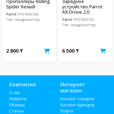
Пропеллеры Rolling
Зарядное
Spider белый
устройство Parrot
AR.Drone 2.0
Parrot
PF070067AA
Тип:
квадрокоптер
Parrot
PF070037AC
Тип:
квадрокоптер
2 800 ₸
6 500 ₸
Компания
Интернет
магазин
О нас
Новости
Каталог товаров
Обзоры
Каталог брендов
Статьи
Услуги