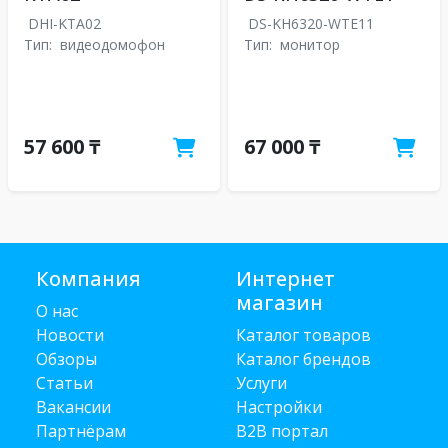
DHI-KTA02
DS-KH6320-WTE11
Тип:
видеодомофон
Тип:
монитор
57 600 ₸
67 000 ₸
Компания
Интернет
магазин
О нас
Новости
Каталог товаров
Обзоры
Каталог брендов
Статьи
Услуги
Вакансии
Настройки
Партнёрам
B2B портал