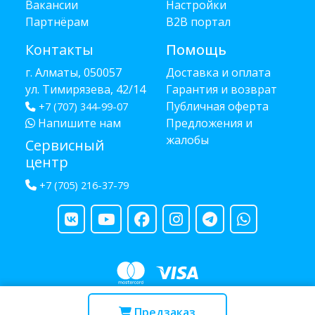
Вакансии
Настройки
Партнёрам
B2B портал
Контакты
Помощь
г. Алматы, 050057
Доставка и оплата
ул. Тимирязева, 42/14
Гарантия и возврат
Публичная оферта
+7 (707) 344-99-07
Напишите нам
Предложения и
жалобы
Сервисный
центр
+7 (705) 216-37-79
Copyright © 2013 - 2026 RUBA - разработано
webula.kz
Предзаказ