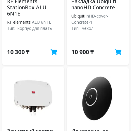
RF Elements
накладка Ubiquiti
StationBox ALU
nanoHD Concrete
6N1E
Ubiquiti
nHD-cover-
RF elements
ALU 6N1E
Concrete-1
Тип:
корпус для платы
Тип:
чехол
10 300 ₸
10 900 ₸