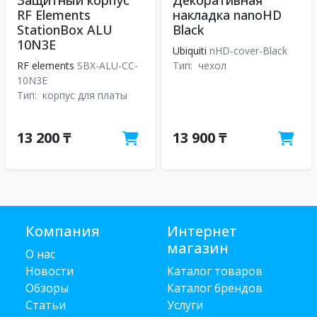
Защитный корпус
Декоративная
RF Elements
накладка nanoHD
StationBox ALU
Black
10N3E
Ubiquiti
nHD-cover-Black
RF elements
SBX-ALU-CC-
Тип:
чехол
10N3E
Тип:
корпус для платы
13 200 ₸
13 900 ₸
Компания
Интернет
магазин
О нас
Новости
Каталог товаров
Обзоры
Каталог брендов
Статьи
Услуги