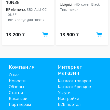
10N3E
Ubiquiti
nHD-cover-Black
RF elements
SBX-ALU-CC-
Тип:
чехол
10N3E
Тип:
корпус для платы
13 200 ₸
13 900 ₸
Компания
Интернет
магазин
О нас
Новости
Каталог товаров
Обзоры
Каталог брендов
Статьи
Услуги
Вакансии
Настройки
Партнёрам
B2B портал