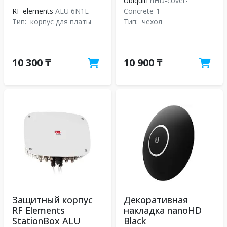
Ubiquiti
nHD-cover-
RF elements
ALU 6N1E
Concrete-1
Тип:
корпус для платы
Тип:
чехол
10 300 ₸
10 900 ₸
Защитный корпус
Декоративная
RF Elements
накладка nanoHD
StationBox ALU
Black