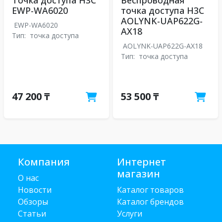
Точка доступа H3C
Беспроводная
EWP-WA6020
точка доступа H3C
AOLYNK-UAP622G-
EWP-WA6020
AX18
Тип:
точка доступа
AOLYNK-UAP622G-AX18
Тип:
точка доступа
47 200 ₸
53 500 ₸
Компания
Интернет
магазин
О нас
Новости
Каталог товаров
Обзоры
Каталог брендов
Статьи
Услуги