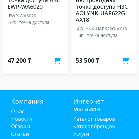
Точка доступа H3C
Беспроводная
EWP-WA6020
точка доступа H3C
AOLYNK-UAP622G-
EWP-WA6020
AX18
Тип:
точка доступа
AOLYNK-UAP622G-AX18
Тип:
точка доступа
47 200 ₸
53 500 ₸
Компания
Интернет
магазин
О нас
Новости
Каталог товаров
Обзоры
Каталог брендов
Статьи
Услуги