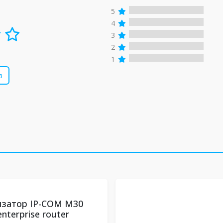
5
4
3
2
1
в
затор IP-COM М30
enterprise router