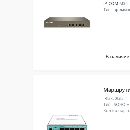
IP-COM
M30
Тип:
промыш
В наличии
Маршрутиз
RB750Gr3
Тип:
SOHO м
Кол-во порто