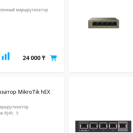
ленный маршрутизатор
24 000 ₸
атор MikroTik hEX
аршрутизатор
в RJ45:
5