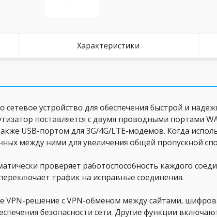
Характеристики
то сетевое устройство для обеспечения быстрой и надёж
изатор поставляется с двумя проводными портами WAN
акже USB-портом для 3G/4G/LTE-модемов. Когда исполь
нных между ними для увеличения общей пропускной спо
оматически проверяет работоспособность каждого соед
er переключает трафик на исправные соединения.
ое VPN-решение с VPN-обменом между сайтами, шифров
спечения безопасности сети. Другие функции включают