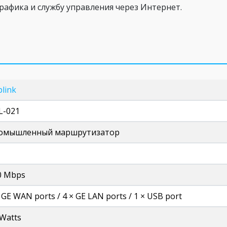
афика и службу управления через Интернет.
link
L-021
омышленный маршрутизатор
0 Mbps
 GE WAN ports / 4 × GE LAN ports / 1 × USB port
 Watts