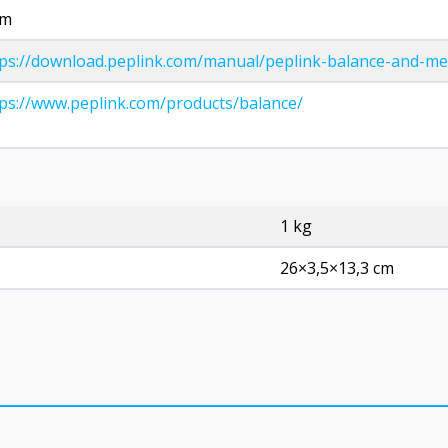
 m
ps://download.peplink.com/manual/peplink-balance-and-med
ps://www.peplink.com/products/balance/
1 kg
26×3,5×13,3 cm