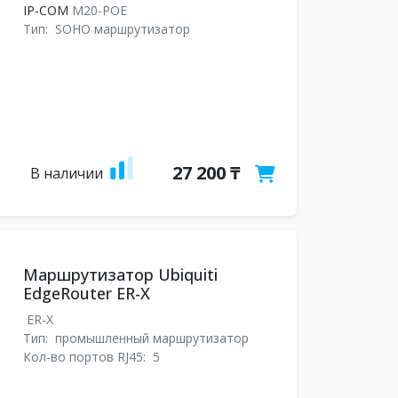
IP-COM
M20-POE
Тип:
SOHO маршрутизатор
27 200 ₸
В наличии
Маршрутизатор Ubiquiti
EdgeRouter ER-X
ER-X
Тип:
промышленный маршрутизатор
Кол-во портов RJ45:
5