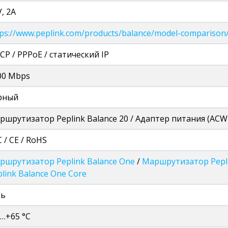
, 2A
tps://www.peplink.com/products/balance/model-comparison
CP / PPPoE / статический IP
00 Mbps
рный
ршрутизатор Peplink Balance 20 / Адаптер питания (ACW
 / CE / RoHS
ршрутизатор Peplink Balance One
/
Маршрутизатор Pepli
plink Balance One Core
ть
0…+65 °C