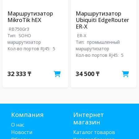
Маршрутизатор
Маршрутизатор
MikroTik hEX
Ubiquiti EdgeRouter
ER-X
RB750Gr3
Тип:
SOHO
ER-X
маршрутизатор
Тип:
промышленный
Кол-во портов RJ45:
5
маршрутизатор
Кол-во портов RJ45:
5
32 333 ₸
34 500 ₸
Компания
Интернет
магазин
О нас
Новости
Каталог товаров