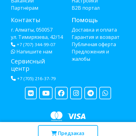
Вакансии
Настройки
Партнёрам
B2B портал
Контакты
Помощь
г. Алматы, 050057
Доставка и оплата
ул. Тимирязева, 42/14
Гарантия и возврат
Публичная оферта
+7 (707) 344-99-07
Напишите нам
Предложения и
жалобы
Сервисный
центр
+7 (705) 216-37-79
Copyright © 2013 - 2026 RUBA - разработано
webula.kz
Предзаказ