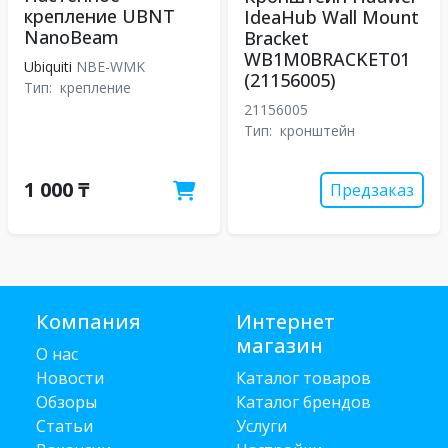
крепление UBNT
IdeaHub Wall Mount
NanoBeam
Bracket
WB1M0BRACKET01
Ubiquiti
NBE-WMK
(21156005)
Тип:
крепление
21156005
Тип:
кронштейн
1 000 ₸
Предзаказ
Компания
Интернет
магазин
О нас
Новости
Каталог товаров
Обзоры
Каталог брендов
Статьи
Услуги