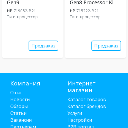
Gen9
Gen8 Processor Ki
HP
719052-B21
HP
715222-B21
Тип:
процессор
Тип:
процессор
Предзаказ
Предзаказ
Компания
Интернет
магазин
О нас
Новости
Каталог товаров
Обзоры
Каталог брендов
Статьи
Услуги
Вакансии
Настройки
Партнёрам
B2B портал