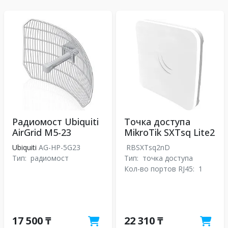
Радиомост Ubiquiti
Точка доступа
AirGrid M5-23
MikroTik SXTsq Lite2
Ubiquiti
AG-HP-5G23
RBSXTsq2nD
Тип:
радиомост
Тип:
точка доступа
Кол-во портов RJ45:
1
17 500 ₸
22 310 ₸