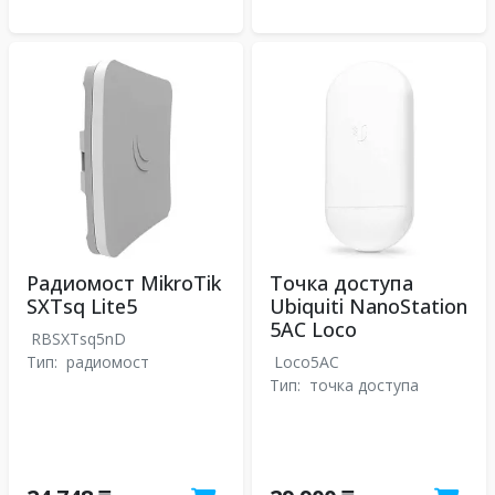
Радиомост MikroTik
Точка доступа
SXTsq Lite5
Ubiquiti NanoStation
5AC Loco
RBSXTsq5nD
Тип:
радиомост
Loco5AC
Тип:
точка доступа