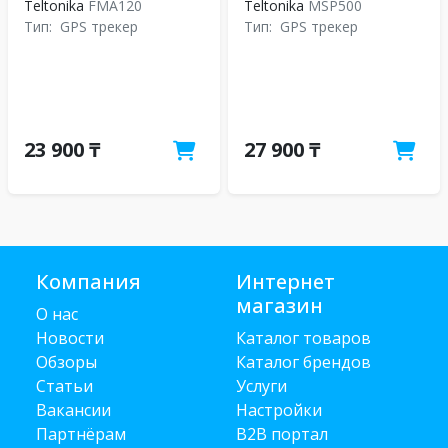
Teltonika
FMA120
Teltonika
MSP500
Тип:
GPS трекер
Тип:
GPS трекер
23 900 ₸
27 900 ₸
Компания
Интернет
магазин
О нас
Новости
Каталог товаров
Обзоры
Каталог брендов
Статьи
Услуги
Вакансии
Настройки
Партнёрам
B2B портал