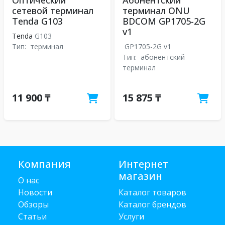
Оптический
Абонентский
сетевой терминал
терминал ONU
Tenda G103
BDCOM GP1705-2G
v1
Tenda
G103
Тип:
терминал
GP1705-2G v1
Тип:
абонентский
терминал
11 900 ₸
15 875 ₸
Компания
Интернет
магазин
О нас
Новости
Каталог товаров
Обзоры
Каталог брендов
Статьи
Услуги