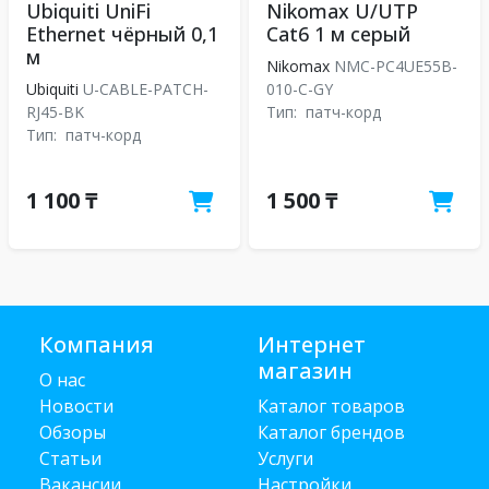
Ubiquiti UniFi
Nikomax U/UTP
Ethernet чёрный 0,1
Cat6 1 м серый
м
Nikomax
NMC-PC4UE55B-
Ubiquiti
U-CABLE-PATCH-
010-C-GY
RJ45-BK
Тип:
патч-корд
Тип:
патч-корд
1 100 ₸
1 500 ₸
Компания
Интернет
магазин
О нас
Новости
Каталог товаров
Обзоры
Каталог брендов
Статьи
Услуги
Вакансии
Настройки