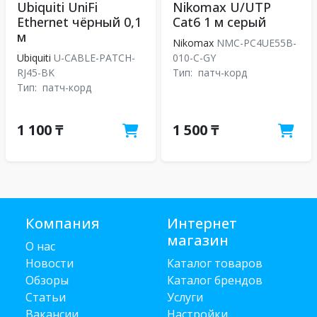
Ubiquiti UniFi
Nikomax U/UTP
Ethernet чёрный 0,1
Cat6 1 м серый
м
Nikomax
NMC-PC4UE55B-
Ubiquiti
U-CABLE-PATCH-
010-C-GY
RJ45-BK
Тип:
патч-корд
Тип:
патч-корд
1 100 ₸
1 500 ₸
Компания
Интернет
магазин
О нас
Новости
Каталог товаров
Обзоры
Каталог брендов
Статьи
Услуги
Вакансии
Настройки