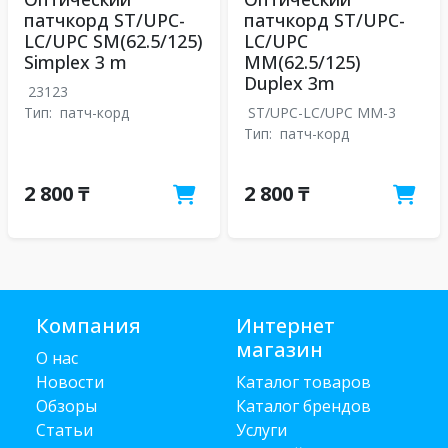
патчкорд ST/UPC-
патчкорд ST/UPC-
LC/UPC SM(62.5/125)
LC/UPC
Simplex 3 m
MM(62.5/125)
Duplex 3m
23123
Тип:
патч-корд
ST/UPC-LC/UPC MM-3
Тип:
патч-корд
2 800 ₸
2 800 ₸
Компания
Интернет
магазин
О нас
Новости
Каталог товаров
Обзоры
Каталог брендов
Статьи
Услуги