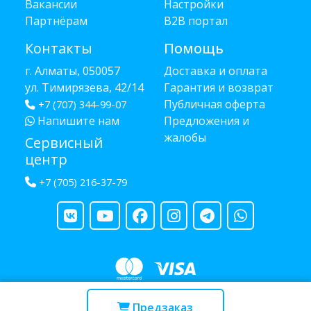
Вакансии
Настройки
Партнёрам
B2B портал
Контакты
Помощь
г. Алматы, 050057
Доставка и оплата
ул. Тимирязева, 42/14
Гарантия и возврат
Публичная оферта
+7 (707) 344-99-07
Напишите нам
Предложения и
жалобы
Сервисный
центр
+7 (705) 216-37-79
Copyright © 2013 - 2026 RUBA - разработано
webula.kz
Предзаказ