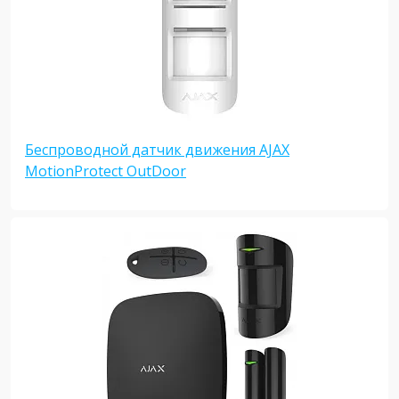
Беспроводной датчик движения AJAX
MotionProtect OutDoor