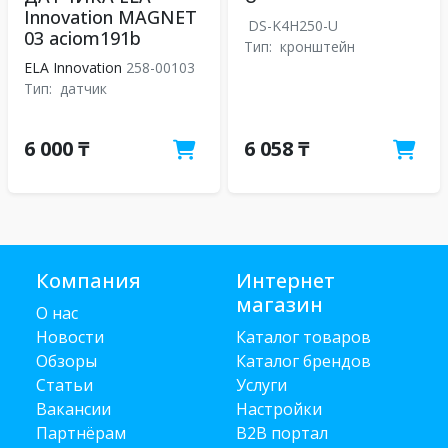
Innovation MAGNET
DS-K4H250-U
03 aciom191b
Тип:
кронштейн
ELA Innovation
258-00103
Тип:
датчик
6 000 ₸
6 058 ₸
Компания
Интернет
магазин
О нас
Новости
Каталог товаров
Обзоры
Каталог брендов
Статьи
Услуги
Вакансии
Настройки
Партнёрам
B2B портал