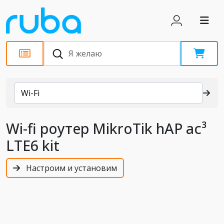
Каталог
Wi-Fi
Wi-fi роутер MikroTik hAP ac³
LTE6 kit
Настроим и установим