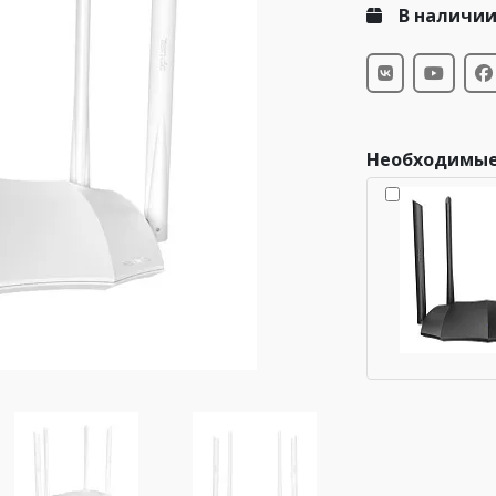
В наличи
Необходимые
Wi-Fi роутер Tenda AC6
AC1200
Что это?
13 900 ₸