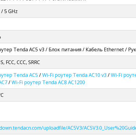
 / 5 GHz
%
оутер Tenda AC5 v3 / Блок питания / Кабель Ethernet / Р
S, FCC, CCC, SRRC
роутер Tenda AC5
/
Wi-Fi роутер Tenda AC10 v3
/
Wi-Fi роу
AC7
/
Wi-Fi роутер Tenda AC8 AC1200
°C
//down.tendacn.com/uploadfile/AC5V3/AC5V3.0_User%20Guid