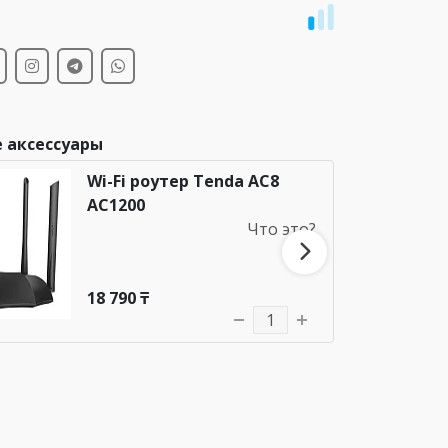
и
 аксессуары
Wi-Fi роутер Tenda AC8
AC1200
Что это?
18 790 ₸