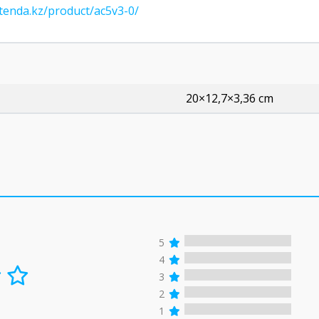
/tenda.kz/product/ac5v3-0/
20×12,7×3,36 cm
5
4
3
2
1