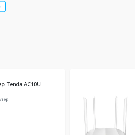
в
тер Tenda AC10U
U
утер