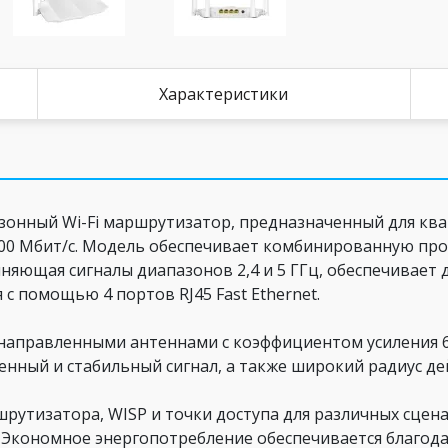
Характеристики
азонный Wi-Fi маршрутизатор, предназначенный для кв
00 Мбит/с. Модель обеспечивает комбинированную проп
иняющая сигналы диапазонов 2,4 и 5 ГГц, обеспечивае
с помощью 4 портов RJ45 Fast Ethernet.
всенаправленными антеннами с коэффициентом усиления
енный и стабильный сигнал, а также широкий радиус де
утизатора, WISP и точки доступа для различных сцена
Экономное энергопотребление обеспечивается благода