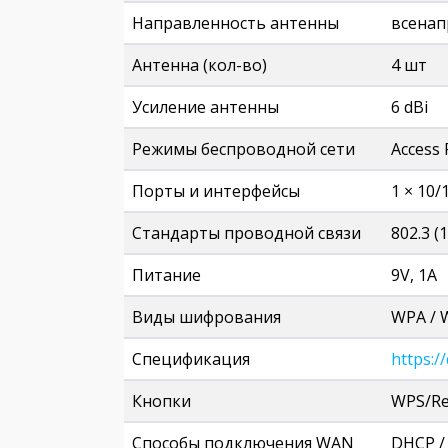
Направленность антенны
всенап
Антенна (кол-во)
4 шт
Усиление антенны
6 dBi
Режимы беспроводной сети
Access 
Порты и интерфейсы
1 × 10
Стандарты проводной связи
802.3 (
Питание
9V, 1A
Виды шифрования
WPA / 
Спецификация
https:/
Кнопки
WPS/Re
Способы подключения WAN
DHCP / 