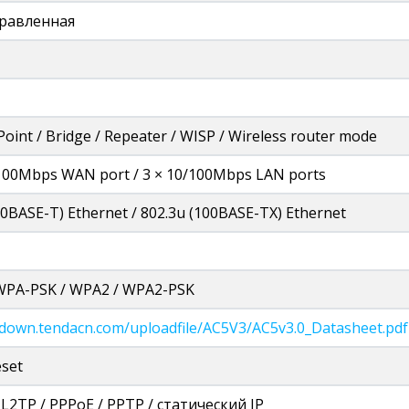
равленная
Point / Bridge / Repeater / WISP / Wireless router mode
/100Mbps WAN port / 3 × 10/100Mbps LAN ports
10BASE-T) Ethernet / 802.3u (100BASE-TX) Ethernet
WPA-PSK / WPA2 / WPA2-PSK
/down.tendacn.com/uploadfile/AC5V3/AC5v3.0_Datasheet.pdf
set
L2TP / PPPoE / PPTP / статический IP