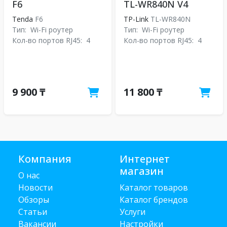
F6
TL-WR840N V4
Tenda
F6
TP-Link
TL-WR840N
Тип:
Wi-Fi роутер
Тип:
Wi-Fi роутер
Кол-во портов RJ45:
4
Кол-во портов RJ45:
4
9 900 ₸
11 800 ₸
Компания
Интернет
магазин
О нас
Новости
Каталог товаров
Обзоры
Каталог брендов
Статьи
Услуги
Вакансии
Настройки