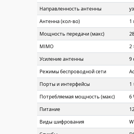
Направленность антенны
у
Антенна (кол-во)
1
Мощность передачи (макс)
2
MIMO
2 
Усиление антенны
9 
Режимы беспроводной сети
Ac
Порты и интерфейсы
1 
Потребляемая мощность (макс)
6
Питание
1
Виды шифрования
W