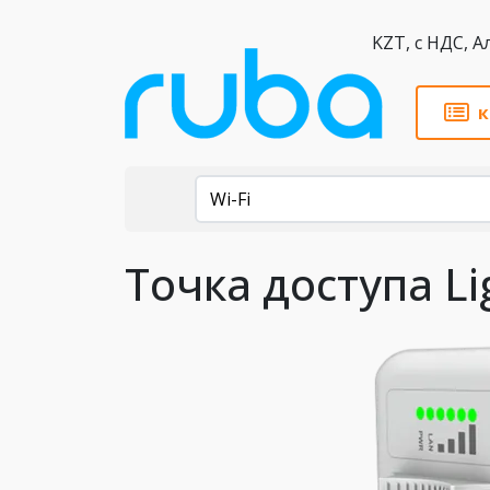
KZT,
к
Каталог
Wi-Fi
Точка доступа Li