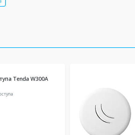
в
тупа Tenda W300A
A
оступа