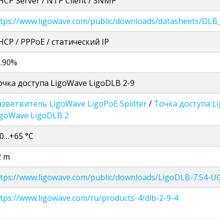
HCP Server / NTP Client / SNMP
ttps://www.ligowave.com/public/downloads/datasheets/DLB_
HCP / PPPoE / статический IP
…90%
очка доступа LigoWave LigoDLB 2-9
азветвитель LigoWave LigoPoE Splitter
/
Точка доступа L
igoWave LigoDLB 2
40…+65 °C
2 m
ttps://www.ligowave.com/public/downloads/LigoDLB-7.54-U
tps://www.ligowave.com/ru/products-4/dlb-2-9-4