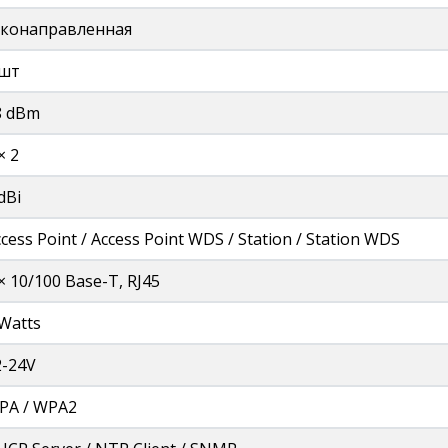
зконаправленная
 шт
8 dBm
× 2
dBi
cess Point / Access Point WDS / Station / Station WDS
× 10/100 Base-T, RJ45
 Watts
2-24V
PA / WPA2