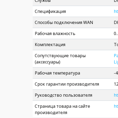
Службы
D
Спецификация
h
Способы подключения WAN
D
Рабочая влажность
0
Комплектация
Т
Сопутствующие товары
Р
(аксессуары)
L
Рабочая температура
-
Срок гарантии производителя
1
Руководство пользователя
h
Страница товара на сайте
ht
производителя