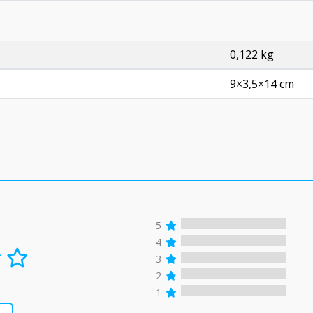
0,122 kg
9×3,5×14 cm
5
4
3
2
1