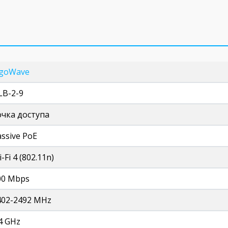
igoWave
LB-2-9
очка доступа
assive PoE
-Fi 4 (802.11n)
00 Mbps
402-2492 MHz
4 GHz