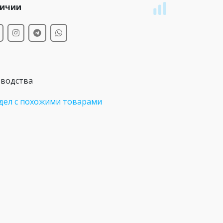
личии
зводства
дел с похожими товарами