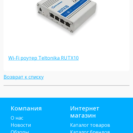
Wi-Fi роутер Teltonika RUTX10
Возврат к списку
Компания
Интернет
магазин
О нас
Новости
Каталог товаров
Обзоры
Каталог брендов