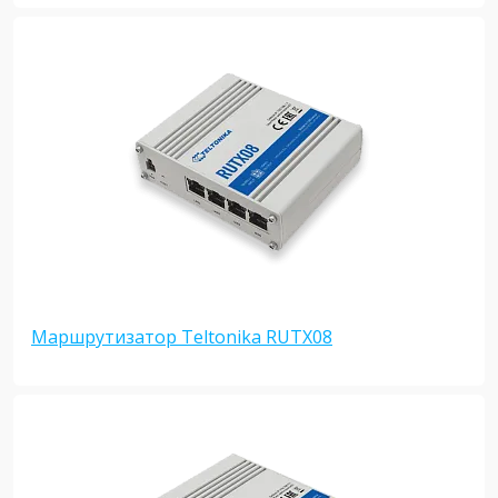
Маршрутизатор Teltonika RUTX08