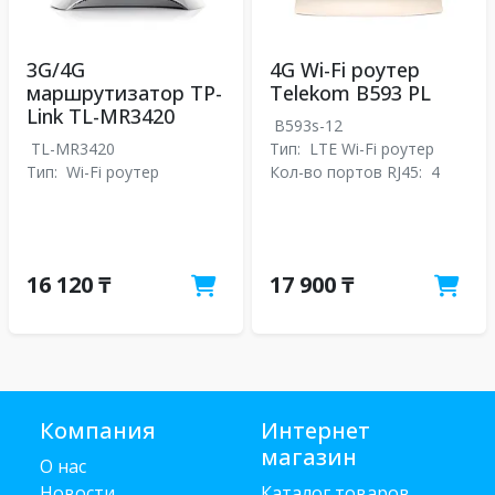
3G/4G
4G Wi-Fi роутер
маршрутизатор TP-
Telekom B593 PL
Link TL-MR3420
B593s-12
TL-MR3420
Тип:
LTE Wi-Fi роутер
Тип:
Wi-Fi роутер
Кол-во портов RJ45:
4
16 120 ₸
17 900 ₸
Компания
Интернет
магазин
О нас
Новости
Каталог товаров