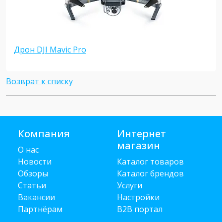
Дрон DJI Mavic Pro
Возврат к списку
Компания
Интернет
магазин
О нас
Новости
Каталог товаров
Обзоры
Каталог брендов
Статьи
Услуги
Вакансии
Настройки
Партнёрам
B2B портал