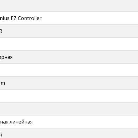
ius EZ Controller
B
орная
Bm
ная линейная
i