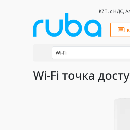
KZT,
к
Каталог
Wi-Fi
Wi-Fi точка дост