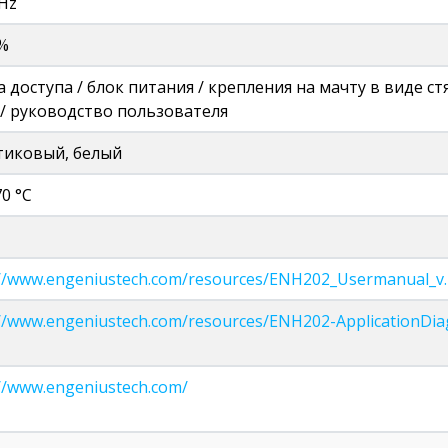
GHz
0%
а доступа / блок питания / крепления на мачту в виде ст
 / руководство пользователя
тиковый, белый
70 °C
://www.engeniustech.com/resources/ENH202_Usermanual_v.1
://www.engeniustech.com/resources/ENH202-ApplicationDiag
://www.engeniustech.com/