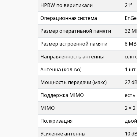
HPBW по веритикали
21°
Операционная система
EnGen
Размер оперативной памяти
32 M
Размер встроенной памяти
8 MB
Направленность антенны
сект
Антенна (кол-во)
1 шт
Мощность передачи (макс)
27 d
Поддержка MIMO
есть
MIMO
2 × 2
Поляризация
двой
Усиление антенны
10 dB