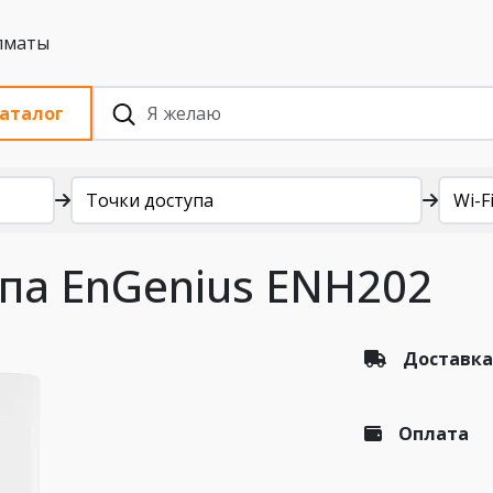
 с НДС, Алматы
аталог
Точки доступа
Wi-Fi
упа EnGenius ENH202
Доставка
Оплата