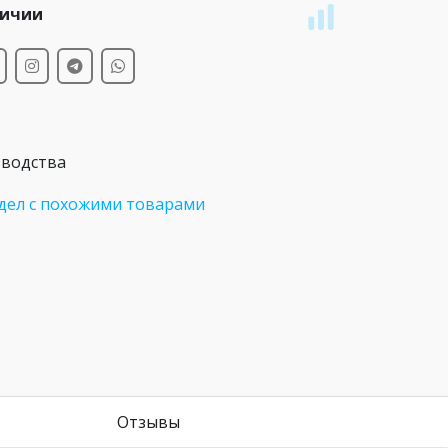
личии
зводства
дел с похожими товарами
Отзывы