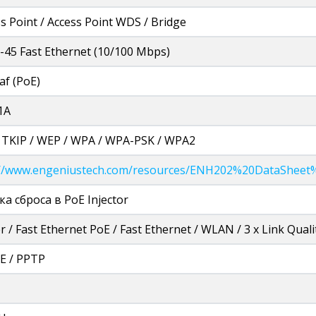
s Point / Access Point WDS / Bridge
J-45 Fast Ethernet (10/100 Mbps)
af (PoE)
1A
/ TKIP / WEP / WPA / WPA-PSK / WPA2
://www.engeniustech.com/resources/ENH202%20DataSheet
а сброса в PoE Injector
 / Fast Ethernet PoE / Fast Ethernet / WLAN / 3 х Link Qua
E / PPTP