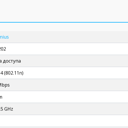
nius
202
а доступа
 4 (802.11n)
Mbps
m
.5 GHz