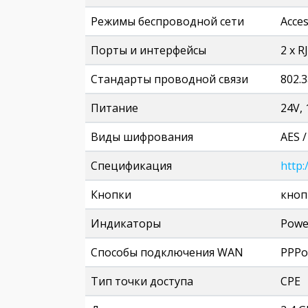
Режимы беспроводной сети
Acces
Порты и интерфейсы
2 х R
Стандарты проводной связи
802.3
Питание
24V, 
Виды шифрования
AES 
Спецификация
http
Кнопки
кнопк
Индикаторы
Power
Способы подключения WAN
PPPo
Тип точки доступа
CPE