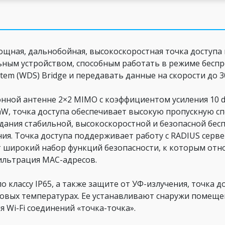
 мощная, дальнобойная, высокоскоростная точка доступ
льным устройством, способным работать в режиме беспро
System (WDS) Bridge и передавать данные на скорости до 3
ной антенне 2×2 MIMO с коэффициентом усиления 10 dB
, точка доступа обеспечивает высокую пропускную сп
дания стабильной, высокоскоростной и безопасной бес
я. Точка доступа поддерживает работу с RADIUS серве
т широкий набор функций безопасности, к которым от
фильтрация MAC-адресов.
 классу IP65, а также защите от УФ-излучения, точка д
овых температурах. Ее устанавливают снаружи помещени
я Wi-Fi соединений «точка-точка».