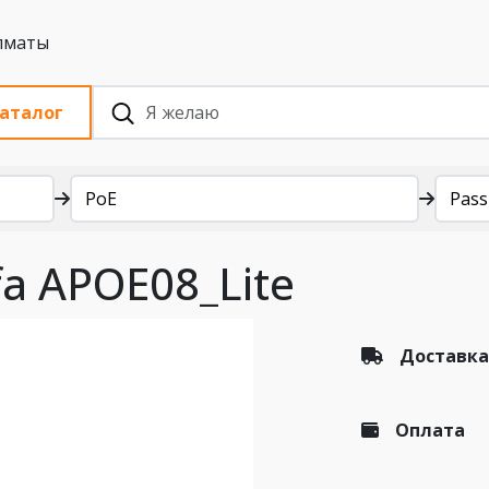
 с НДС, Алматы
аталог
PoE
Pass
a APОE08_Lite
Доставка
Оплата