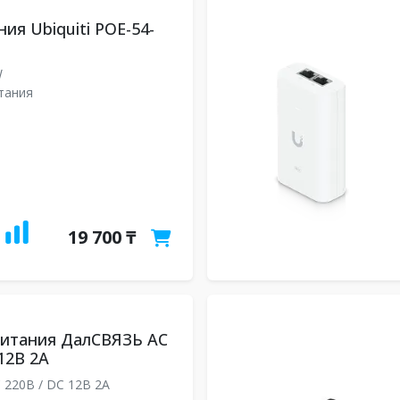
ия Ubiquiti POE-54-
W
тания
19 700 ₸
питания ДалСВЯЗЬ AC
12В 2А
 220В / DC 12В 2А