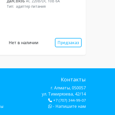
ДалСВЯЗЬ
AC 220В/DC 10В 6А
Тип:
адаптер питания
Нет в наличии
Предзаказ
Контакты
г. Алматы, 050057
ул. Тимирязева, 42/14
+7 (707) 344-99-07
бы
- Напишите нам