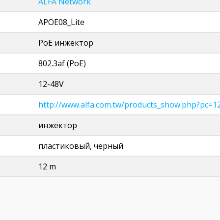
ALFA Network
APОE08_Lite
PoE инжектор
802.3af (PoE)
12-48V
http://www.alfa.com.tw/products_show.php?pc=
инжектор
пластиковый, черный
12 m