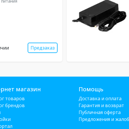
 питания
ичии
Предзаказ
рнет магазин
Помощь
ог товаров
Доставка и оплата
ог брендов
Гарантия и возврат
и
Публичная оферта
ойки
Предложения и жало
ортал