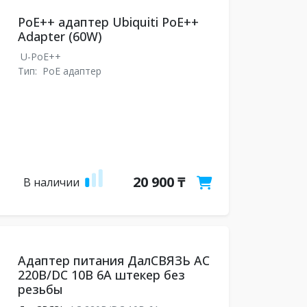
PoE++ адаптер Ubiquiti PoE++
Adapter (60W)
U-PoE++
Тип:
PoE адаптер
20 900 ₸
В наличии
Адаптер питания ДалСВЯЗЬ AC
220В/DC 10В 6А штекер без
резьбы