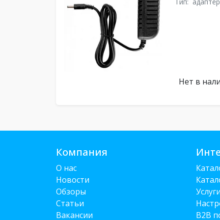
Тип:
адаптер
Нет в нал
Компания
Инте
О нас
Катал
Новости
Катал
Обзоры
Услуг
Статьи
Настр
Вакансии
B2B п