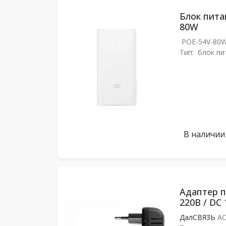
Блок питан
80W
POE-54V-80
Тип:
блок пи
В наличии
Адаптер 
220В / DC 
ДалСВЯЗЬ
AC