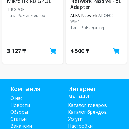
MikroTik RB GPOE
Network Passive PoE
Adapter
RBGPOE
Тип:
PoE инжектор
ALFA Network
APOE02-
WM1
Тип:
PoE адаптер
3 127 ₸
4 500 ₸
Компания
Интернет
магазин
О нас
Новости
Каталог товаров
Обзоры
Каталог брендов
Статьи
Услуги
Вакансии
Настройки