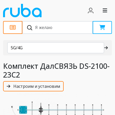
Каталог
5G/4G
Комплект ДалСВЯЗЬ DS-2100-
23С2
Настроим и установим